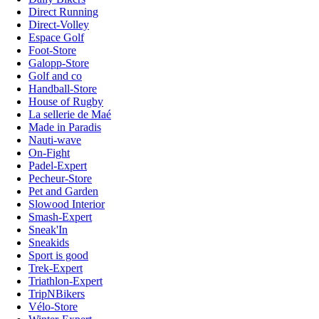
Direct Running
Direct-Volley
Espace Golf
Foot-Store
Galopp-Store
Golf and co
Handball-Store
House of Rugby
La sellerie de Maé
Made in Paradis
Nauti-wave
On-Fight
Padel-Expert
Pecheur-Store
Pet and Garden
Slowood Interior
Smash-Expert
Sneak'In
Sneakids
Sport is good
Trek-Expert
Triathlon-Expert
TripNBikers
Vélo-Store