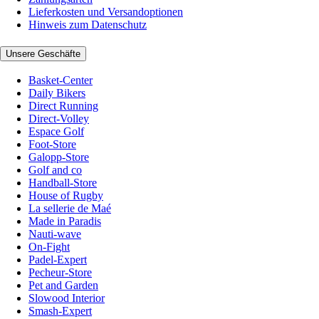
Lieferkosten und Versandoptionen
Hinweis zum Datenschutz
Unsere Geschäfte
Basket-Center
Daily Bikers
Direct Running
Direct-Volley
Espace Golf
Foot-Store
Galopp-Store
Golf and co
Handball-Store
House of Rugby
La sellerie de Maé
Made in Paradis
Nauti-wave
On-Fight
Padel-Expert
Pecheur-Store
Pet and Garden
Slowood Interior
Smash-Expert