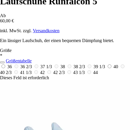
Laufschuhe Runfalcon 5
Ab
60,00 €
inkl. MwSt. zzgl.
Versandkosten
Ein lässiger Laufschuh, der einen bequemen Dämpfung bietet.
Größe
*
Größentabelle
36
36 2/3
37 1/3
38
38 2/3
39 1/3
40
40 2/3
41 1/3
42
42 2/3
43 1/3
44
Dieses Feld ist erforderlich