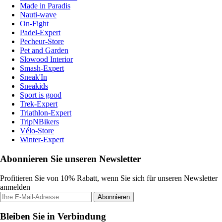
Made in Paradis
Nauti-wave
On-Fight
Padel-Expert
Pecheur-Store
Pet and Garden
Slowood Interior
Smash-Expert
Sneak'In
Sneakids
Sport is good
Trek-Expert
Triathlon-Expert
TripNBikers
Vélo-Store
Winter-Expert
Abonnieren Sie unseren Newsletter
Profitieren Sie von 10% Rabatt, wenn Sie sich für unseren Newsletter
anmelden
Abonnieren
Bleiben Sie in Verbindung