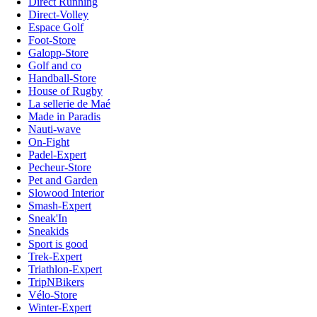
Direct Running
Direct-Volley
Espace Golf
Foot-Store
Galopp-Store
Golf and co
Handball-Store
House of Rugby
La sellerie de Maé
Made in Paradis
Nauti-wave
On-Fight
Padel-Expert
Pecheur-Store
Pet and Garden
Slowood Interior
Smash-Expert
Sneak'In
Sneakids
Sport is good
Trek-Expert
Triathlon-Expert
TripNBikers
Vélo-Store
Winter-Expert