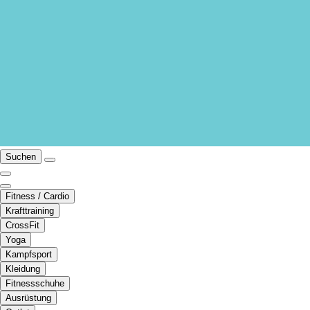
Suchen
Fitness / Cardio
Krafttraining
CrossFit
Yoga
Kampfsport
Kleidung
Fitnessschuhe
Ausrüstung