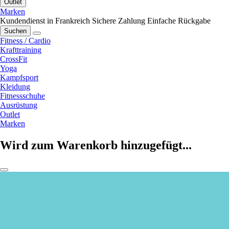
Outlet
Marken
Kundendienst in Frankreich
Sichere Zahlung
Einfache Rückgabe
Suchen
Fitness / Cardio
Krafttraining
CrossFit
Yoga
Kampfsport
Kleidung
Fitnessschuhe
Ausrüstung
Outlet
Marken
Wird zum Warenkorb hinzugefügt...