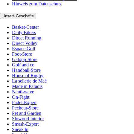
Hinweis zum Datenschutz
Unsere Geschäfte
Basket-Center
Daily Bikers
Direct Running
Direct-Volley
Espace Golf
Foot-Store
Galopp-Store
Golf and co
Handball-Store
House of Rugby
La sellerie de Maé
Made in Paradis
Nauti-wave
On-Fight
Padel-Expert
Pecheur-Store
Pet and Garden
Slowood Interior
Smash-Expert
Sneak'In