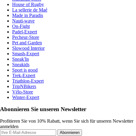
House of Rugby
La sellerie de Maé
Made in Paradis
Nauti-wave
On-Fight
Padel-Expert
Pecheur-Store
Pet and Garden
Slowood Interior
Smash-Expert
Sneak'In
Sneakids
Sport is good
Trek-Expert
Triathlon-Expert
TripNBikers
Vélo-Store
Winter-Expert
Abonnieren Sie unseren Newsletter
Profitieren Sie von 10% Rabatt, wenn Sie sich für unseren Newsletter
anmelden
Abonnieren